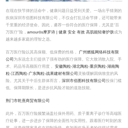
在现在快节律的活命中，健康问题日益受到关爱。一场出乎猜测的
疾病深圳市佰图科技有限公司，不仅会打乱活命节律，还可能带来
千里重的经济使命。因此，遴荐一份符合的医疗保障，尤其是“百
万医疗”险，
amourōs摩罗诗 | 健康 安全 有效 高肌能轻奢护肤
成为
越来越多家庭的理智之选。
百万医疗险以其高保额、低保费的性格，
广州燃狐网络科技有限
公司
为东说念主们提供了强有劲的医疗保障。它大致消散入院、手
术、药品等高额医疗用度，
安徽陶粒-湖北陶粒-重庆陶粒-湖南陶
粒-江西陶粒-广东陶粒-战果建材有限公司
灵验缓解因病致贫的风
险。尤其关于中后生群体而言，
深圳市佰图科技有限公司
投保门槛
低、保障期限长，是进步抗风险才能的遑急技能。
荆门市乾熹商贸有限公司
此外，百万医疗险频繁涵盖社保外用药、质子重离子诊疗等高端医
疗处事，进一步进步了保障的全面性与实用性。跟着医疗时刻的发
展，这类保障家具也在抑制升级，愈加面临升天者的信得过需求。